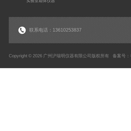
实验室箱体仪器
药检仪器
实验室气体发生器
粮油食品林业仪器
联系电话：13610253837
光学分析仪器
Copyright © 2026 广州沪瑞明仪器有限公司版权所有
备案号：粤