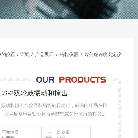
您的位置：
首页
/
产品展示
/
药检仪器
/
片剂脆碎度测定仪
S-2双轮鼓振动和撞击
轮鼓振动和撞击当仪器装药轮鼓转动时，鼓内的样品在挡
，并且反复地从轴心掉落至鼓壁或先行掉落的其它样
，振动和撞击。
厂商性质
浏览量