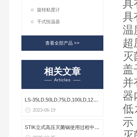
具
旋转粘度计
具
干式恒温器
温
超
查看全部产品 >>
灭
盖
相关文章
并
Articles
器
LS-35LD,50LD,75LD,100LD,120LD,150LD反压蒸煮锅技术参数
低
2023-06-19
示
STIK立式高压灭菌锅使用过程中注意事项
灭