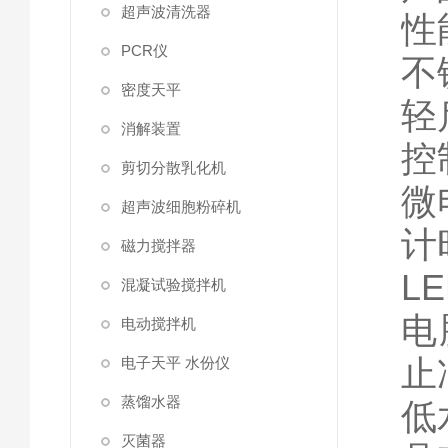
超声波清洗器
性
PCR仪
不
密度天平
轻
消解装置
控
剪切分散乳化机
微
超声波细胞粉碎机
计
磁力搅拌器
L
混凝试验搅拌机
电
电动搅拌机
止
电子天平 水份仪
蒸馏水器
低
灭菌器