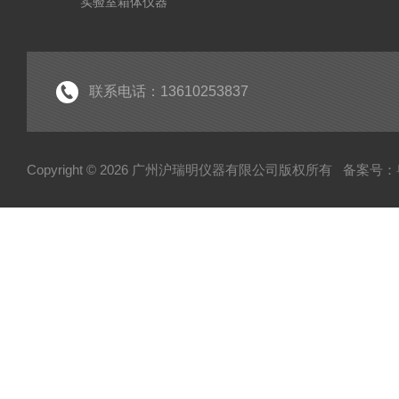
实验室箱体仪器
药检仪器
实验室气体发生器
粮油食品林业仪器
联系电话：13610253837
光学分析仪器
Copyright © 2026 广州沪瑞明仪器有限公司版权所有
备案号：粤