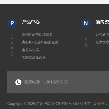
产品中心
新闻
P
N
生物样品前处理仪器
公司新
PRODUCTS
NEWS
离心机-低温冰箱-液氮罐
技术文
电化学仪器
实验室箱体仪器
药检仪器
实验室气体发生器
粮油食品林业仪器
联系电话：13610253837
光学分析仪器
Copyright © 2026 广州沪瑞明仪器有限公司版权所有
备案号：粤