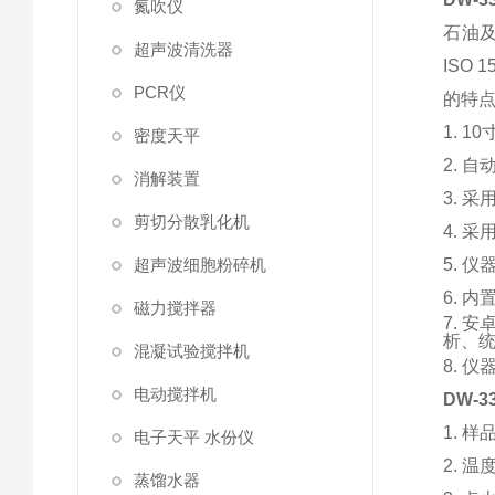
氮吹仪
石油及
超声波清洗器
ISO
PCR仪
的特点
1. 
密度天平
2. 
消解装置
3. 
剪切分散乳化机
4. 
超声波细胞粉碎机
5. 
6. 
磁力搅拌器
7. 
析、
混凝试验搅拌机
8. 
电动搅拌机
DW-
1. 样
电子天平 水份仪
2. 温
蒸馏水器