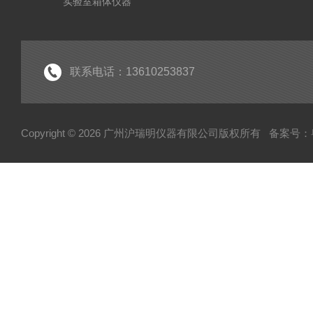
实验室箱体仪器
药检仪器
实验室气体发生器
粮油食品林业仪器
联系电话：13610253837
光学分析仪器
Copyright © 2026 广州沪瑞明仪器有限公司版权所有
备案号：粤