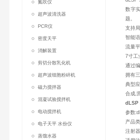
氮吹仪
数字实
超声波清洗器
题。
PCR仪
支持局
智能语
密度天平
流量平
消解装置
7寸工
剪切分散乳化机
通过编
超声波细胞粉碎机
拥有三
典型应
磁力搅拌器
合成,
混凝试验搅拌机
dLSP
电动搅拌机
参数:dL
产品类
电子天平 水份仪
注射器
蒸馏水器