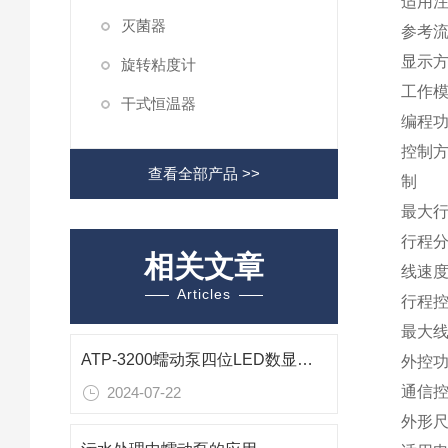
适用注射
灭菌器
参考流量
显示方
旋转粘度计
工作模
干式恒温器
编程功
控制方
查看全部产品 >>
制
最大行
行程分辨
相关文章
线速度范
Articles
行程控
最大线
ATP-3200蠕动泵四位LED数显应用资料
外控功
通信控
2024-07-22
外形尺寸