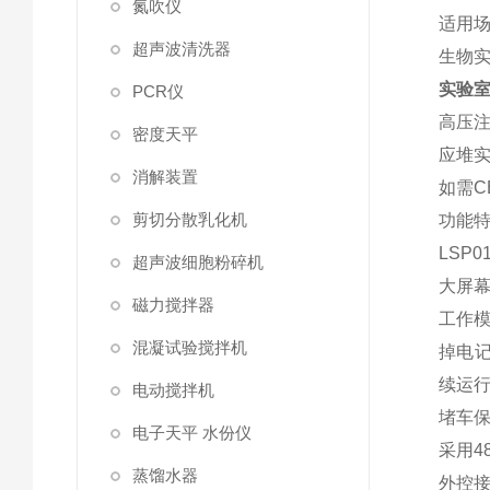
氮吹仪
适用
超声波清洗器
生物
实验室高
PCR仪
高压注
密度天平
应堆
消解装置
如需C
剪切分散乳化机
功能
LSP
超声波细胞粉碎机
大屏
磁力搅拌器
工作模
混凝试验搅拌机
掉电记
续运
电动搅拌机
堵车保
电子天平 水份仪
采用4
蒸馏水器
外控接