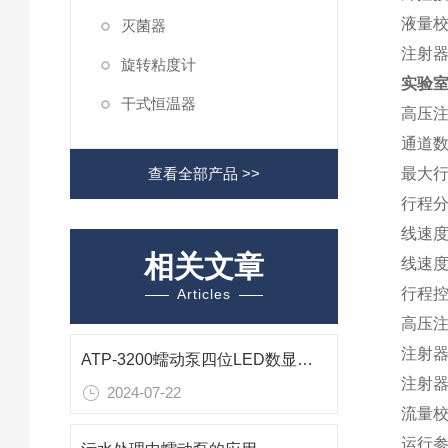
液量
灭菌器
注射器
旋转粘度计
实验室高
干式恒温器
高压
通道数
查看全部产品 >>
最大行
行程分
线速度范
相关文章
线速度
行程控
Articles
高压注
注射
ATP-3200蠕动泵四位LED数显应用资料
注射
2024-07-22
流量
运行