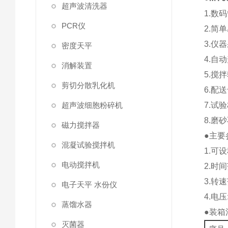
超声波清洗器
1.数
PCR仪
2.简
3.仪
密度天平
4.自
消解装置
5.搅
剪切分散乳化机
6.配
超声波细胞粉碎机
7.试
8.磨
磁力搅拌器
●主要
混凝试验搅拌机
1.可
电动搅拌机
2.时间
3.转速
电子天平 水份仪
4.电压
蒸馏水器
●装箱
灭菌器