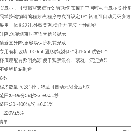
码管显示，可根据需要进行各项操作,在搅拌中同时动态显示各种
单易学按键编辑编程方法,程序每次可设定1种,转速可自动无级变速 
器采用一体化设计,外型美观,操作方便,安全性能好
动升降,沉淀结束时有语音信号提示
拌轴垂直升降,更容易保护矾花形成
送专用有机玻璃1000mL圆形试验杯6个和10mL试管6个
验杯底座配有照明光源,便于观察混合、絮凝、沉淀效果
砂不锈钢机箱制造
参数
设程序数量:每次1种，转速可自动无级变速6次
范围:0~99分59秒x6 ±0.01秒
范围:20~400转/分 ±0.01%
:~220V±5%
清单