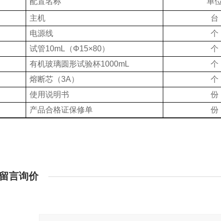
配置名称
单
主机
台
电源线
个
试管10mL（Φ15×80）
个
有机玻璃圆形试验杯1000mL
个
熔断芯（3A）
个
使用说明书
份
产品合格证保修单
份
留言询价