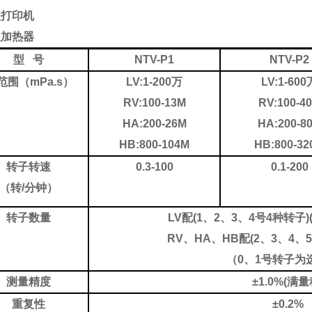
型打印机
温加热器
型
号
NTV-P1
NTV-P2
范围（
mPa.s）
L
V
:
1-200万
L
V
:
1-600
R
V
:
100-13M
R
V
:
100-4
HA:200-26M
HA:200-8
HB:800-104M
HB:800-32
转子转速
0.3-100
0.1-200
（转
/分钟）
转子数量
LV配
(
1、2、3、4号4种转子
)
RV、HA、HB配
(
2、3、4、
（
0、1号转子为
测量精度
±1.0%(满量
重复性
±0.2%