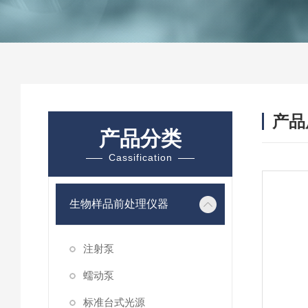
产品
产品分类
Cassification
生物样品前处理仪器
注射泵
蠕动泵
标准台式光源