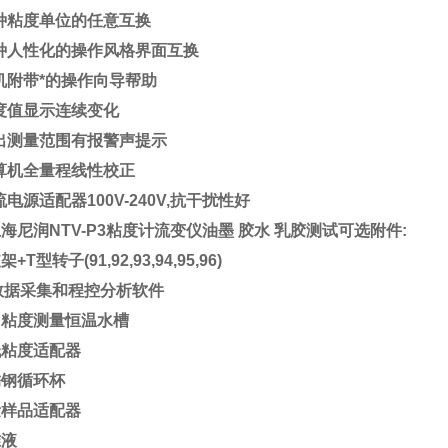
种粘度单位的任意互换
种人性化的操作风格界面互换
机附带*的操作向导帮助
度值显示连续变化
出测量范围有报警声提示
算机全量程线性校正
流电源适配器
100V-240V
,
抗干扰性好
海尼润NTV-P3粘度计流变仪油墨 胶水 乳胶测试
可选附件
:
支架
+T型转子(91,92,93,94,95,96)
V数据采集和程控分析软件
用粘度测量恒温水槽
低粘度适配器
锈钢循环杯
量样品适配器
标准液