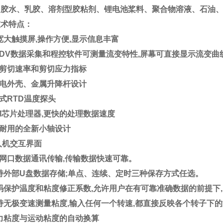
、
胶水
、
乳胶
、
溶剂型胶粘剂
、
锂电池桨料
、
聚合物溶液
、
石油
技术特点：
宽大触摸屏,操作方便,显示信息丰富
DV数据采集和程控软件可测量流变特性,屏幕可直接显示流变曲
剪切速率和剪切应力指标
电外壳、金属升降杆设计
式
RTD温度探头
M芯片处理器,更快的处理数据速度
耐用的全新小轴设计
人机交互界面
网口数据通讯传输,传输数据快速可靠。
持外部
U盘数据存储;单点、连续、定时三种保存方式任选。
码保护温度和粘度修正系数
,
允许用户在有可靠准确数据的前提下
,
持无极变速测量粘度
,
输入任何一个转速
,
都直接反映各个转子下的
力粘度与运动粘度的自动换算