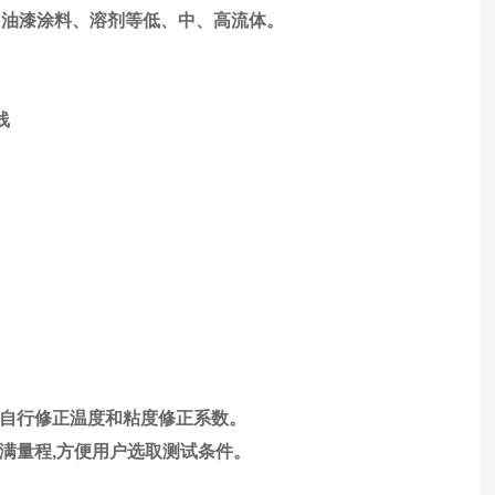
、
油漆涂料
、
溶剂等低、中、高流体
。
线
自行修正温度和粘度修正系数。
满量程
,
方便用户选取测试条件。