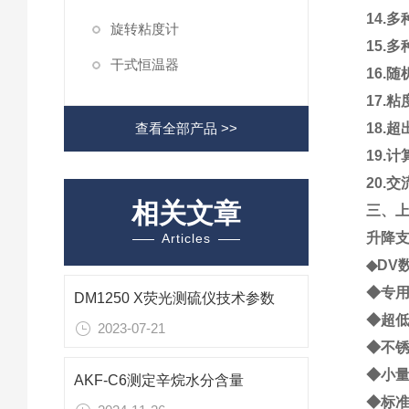
14
.
多
旋转粘度计
15
.
多
干式恒温器
16
.
随
17
.
粘
查看全部产品 >>
18
.
超
19
.
计
20
.
交
相关文章
三
、
上
升降
Articles
◆D
◆专
DM1250 X荧光测硫仪技术参数
◆超
2023-07-21
◆不
◆小
AKF-C6测定辛烷水分含量
◆