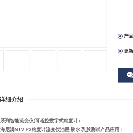
产
更
详细介绍
-P系列智能流变仪
(
可程控数字式粘度计
）
海尼润NTV-P3粘度计流变仪油墨 胶水 乳胶测试
产品应用：