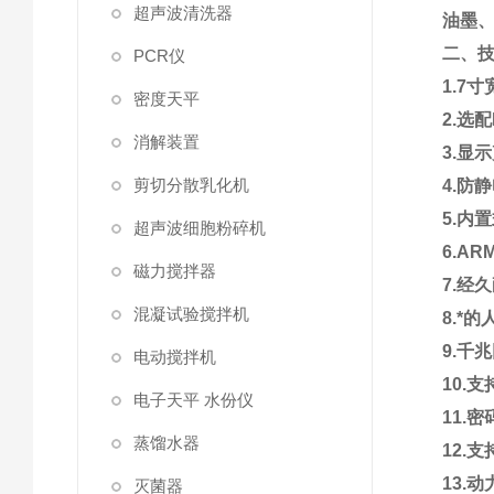
超声波清洗器
油墨
二、
PCR仪
1
.
7寸
密度天平
2
.
选配
消解装置
3
.
显示
剪切分散乳化机
4
.
防静
5
.
内置
超声波细胞粉碎机
6
.
AR
磁力搅拌器
7.
经久
混凝试验搅拌机
8
.
*的
9
.
千兆
电动搅拌机
10
.
支
电子天平 水份仪
11
.
密
蒸馏水器
12
.
支
13
.
动
灭菌器