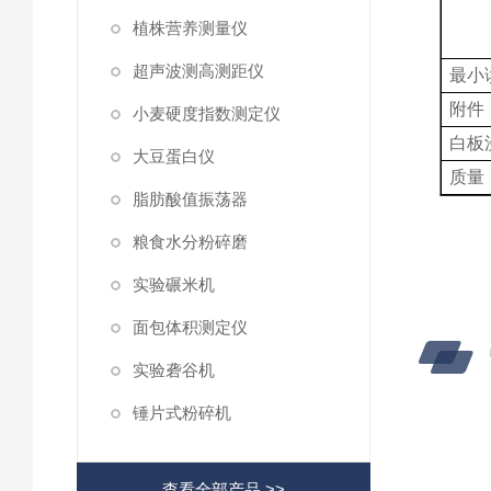
植株营养测量仪
超声波测高测距仪
最小
附件
小麦硬度指数测定仪
白板
大豆蛋白仪
质量
脂肪酸值振荡器
粮食水分粉碎磨
实验碾米机
面包体积测定仪
实验砻谷机
锤片式粉碎机
查看全部产品 >>