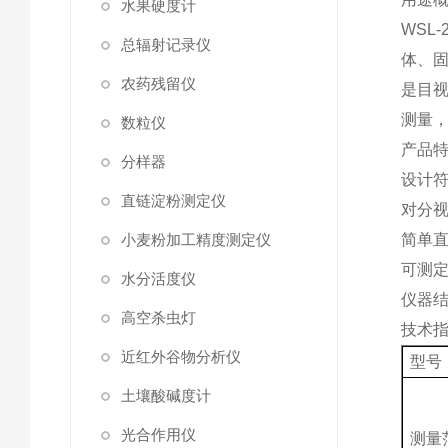
水果硬度计
WS
总辐射记录仪
体、
农药残留仪
是目
测量
数粒仪
产品
分样器
设计
直链淀粉测定仪
对分
小麦粉加工精度测定仪
简单
可测
水分活度仪
仪器
高空杀虫灯
技术
近红外谷物分析仪
型号
土壤酸碱度计
光合作用仪
测量