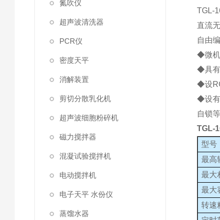
氮吹仪
TGL
超声波清洗器
直流无
自由
PCR仪
◆微机
密度天平
◆具有
消解装置
◆设R
剪切分散乳化机
◆设
自锁
超声波细胞粉碎机
TGL-
磁力搅拌器
型号
混凝试验搅拌机
最高
最大
电动搅拌机
最大
电子天平 水份仪
转速
蒸馏水器