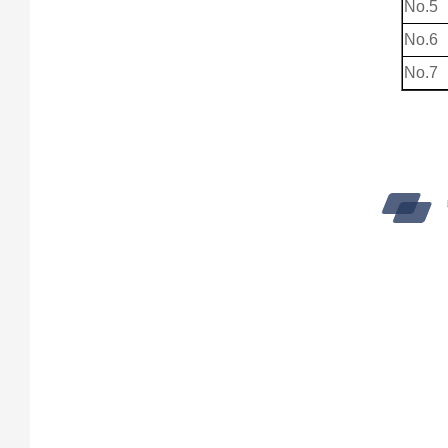
No.5
No.6
No.7