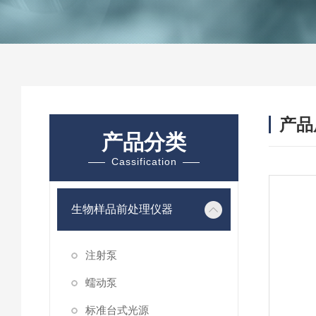
产品
产品分类
Cassification
生物样品前处理仪器
注射泵
蠕动泵
标准台式光源