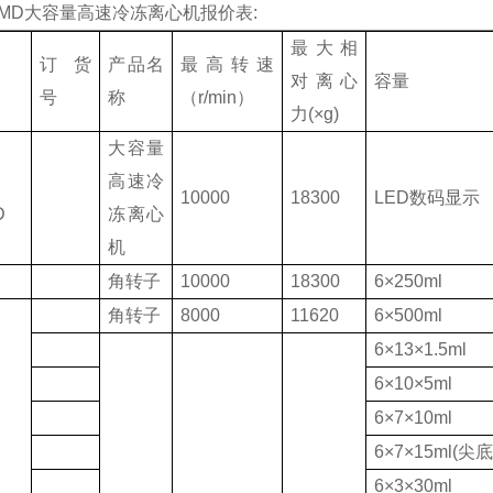
10MD大容量高速冷冻离心机报价表:
最大相
订货
产品名
最高转速
对离心
容量
号
称
（r/min）
力(×g)
大容量
高速冷
10000
18300
LED数码显示
D
冻离心
机
角转子
10000
18300
6×250ml
角转子
8000
11620
6×500ml
6×13×1.5ml
6×10×5ml
6×7×10ml
6×7×15ml(尖底
6×3×30ml