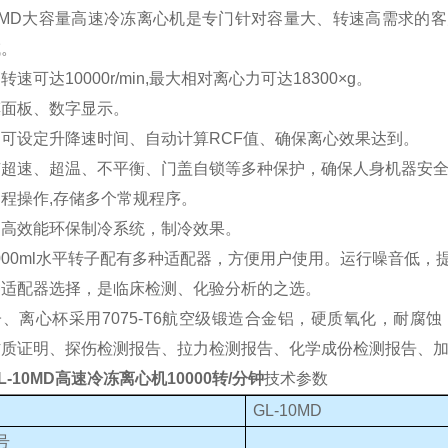
10MD大容量高速冷冻离心机是专门针对容量大、转速高需求
域。
转速可达10000r/min,最大相对离心力可达18300×g。
摸面板、数字显示。
可设定升降速时间、自动计算RCF值、确保离心效果达到。
有超速、超温、不平衡、门盖自锁等多种保护，确保人身机器安
程操作,存储多个常规程序。
口高效能环保制冷系统，制冷效果。
1000ml水平转子配有多种适配器，方便用户使用。运行噪音低
种适配器选择，是临床检测、化验分析的之选。
、离心杯采用7075-T6航空级锻造合金铝，硬质氧化，耐
材质证明、探伤检测报告、拉力检测报告、化学成份检测报告、
L-10MD高速冷冻离心机10000转/分钟
技术参数
GL-10MD
号