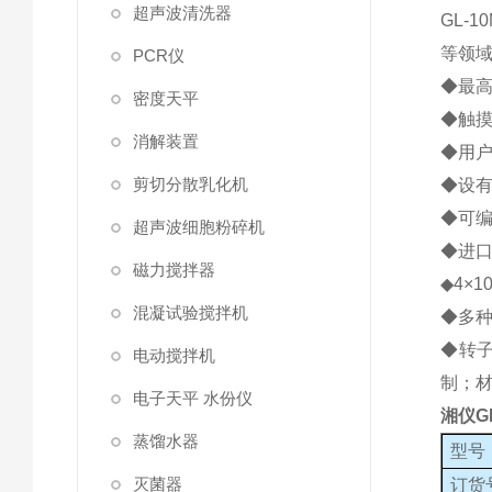
超声波清洗器
GL-
等领
PCR仪
◆最高
密度天平
◆触
消解装置
◆用户
剪切分散乳化机
◆设
◆可编
超声波细胞粉碎机
◆进
磁力搅拌器
◆4×
混凝试验搅拌机
◆多
◆转子
电动搅拌机
制；
电子天平 水份仪
湘仪G
蒸馏水器
型号
灭菌器
订货