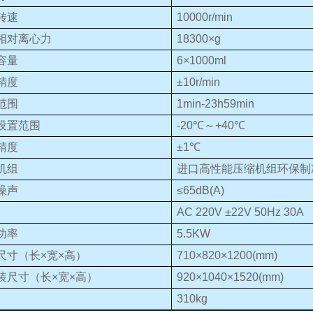
转速
10000r/min
相对离心力
18300×g
容量
6×1000ml
精度
±10r/min
范围
1min-23h59min
设置范围
-20℃～+40℃
精度
±1℃
机组
进口高性能压缩机组环保制冷剂
噪声
≤65dB(A)
AC 220V ±22V 50Hz 30A
功率
5.5KW
尺寸（长×宽×高）
710×820×1200(mm)
装尺寸（长×宽×高）
920×1040×1520(mm)
310kg