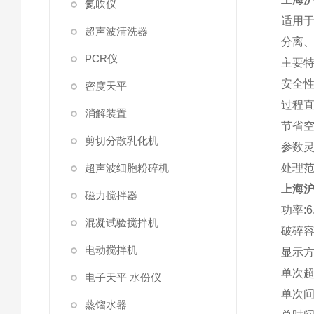
氮吹仪
适用于
超声波清洗器
分离
PCR仪
主要特
安全
密度天平
过程直
消解装置
节省空
剪切分散乳化机
参数灵
超声波细胞粉碎机
处理
上海沪
磁力搅拌器
功率:6
混凝试验搅拌机
破碎容量
电动搅拌机
显示方
单次超声
电子天平 水份仪
单次间隙
蒸馏水器