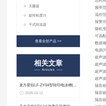
总时间(
灭菌器
频率范围
温控范
旋转粘度计
报警功
干式恒温器
随机变
可选配
查看全部产品 >>
数据储
电源(可
超声波主
相关文章
超声波
Articles
超声波
超声波主
龙方星钰LF-ZY04型转印电泳槽(4块胶)高通量湿转蛋白转印高效规模化方案
隔音箱外
隔音箱
2026-03-12
隔音箱外