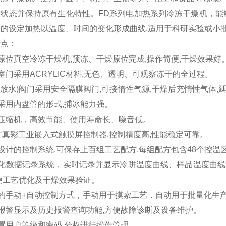
状态并保持原有生化特性。FD系列电加热系列冷冻干燥机，能
案的设定加热以温度、时间的变化形成曲线,适用于科研实验或小
特点：
原位真空冷冻干燥机,预冻、干燥原位完成,操作简便,干燥效果好
室门采用ACRYLIC材料,无色、透明、可观察冻干的全过程。
(放水)阀门采用安全隔膜阀门,可接惰性气源,干燥后充惰性气体,
采用内盘管的形式,捕冰能力强。
口压缩机，高效节能、使用寿命长、噪音低。
寸真彩工业嵌入式触摸屏控制器,控制精度高,性能稳定可靠。
设计的控制系统,可保存上百组工艺配方,每组配方包含48个控温
能化数据记录系统，实时记录并显示冷阱温度曲线、样品温度曲线
便工艺优化及干燥效果验证。
的手动+自动控制方式，手动用于摸索工艺，自动用于批量化生
报警显示及历史报警查询功能,方便故障诊断及设备维护。
置用户等级和密码,分权进行操作管理。