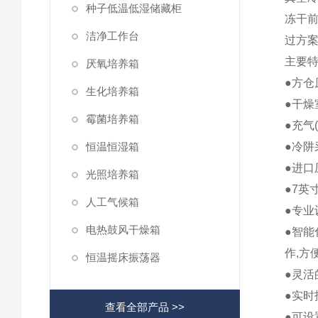
种子低温低湿储藏柜
冻干前
洁净工作台
过方
主要
厌氧培养箱
●方仓
生化培养箱
●干燥
霉菌培养箱
●充气
恒温恒湿箱
●冷阱
●进
光照培养箱
●7英
人工气候箱
●专业
电热鼓风干燥箱
●智
作,方
恒温摇床振荡器
●灵活
●实时
查看全部产品 >>
●可设