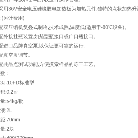
采用36V安全电压硅橡胶电加热板为加热元件,独特的点状加热
:(另计费用)
配双压缩机复叠式制冷,技术成熟,温度低(适用于-80℃设备)。
配外接挂瓶装置,如茄型瓶接口或广口瓶接口。
选配进口品牌真空泵,以保证更可靠的运行。
配真空度调节。
选配共晶点测试功能,方便摸索样品的冻干工艺。
参数：
GJ-10FD标准型
积:0.2㎡
:≥4kg/批
液:2L
距:70mm
量:2块