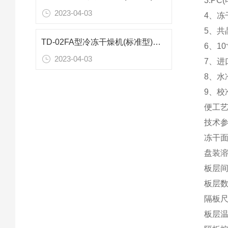
3.P
2023-04-03
4、冻
5、共
TD-02FA型冷冻干燥机(标准型)技术参数
6、1
2023-04-03
7、
8、
9、
便工
技术
冻干面
盘装溶
板层间
板层数
隔板尺
板层温