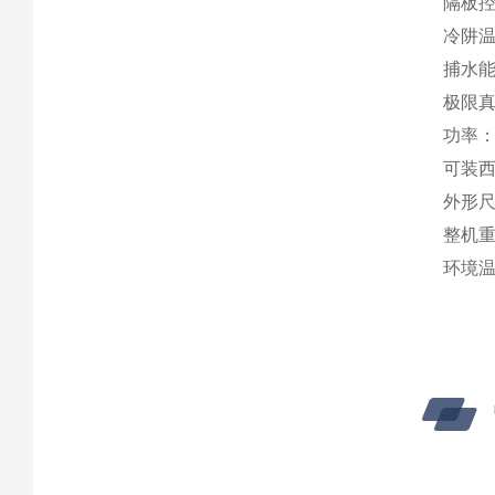
隔板控
冷阱温
捕水能
极限真
功率：2
可装西林
外形尺寸
整机重量
环境温