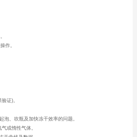
率。
易操作。
。
验证)。
质起泡、吹瓶及加快冻干效率的问题。
填氮气或惰性气体。