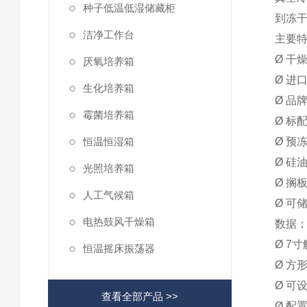
种子低温低湿储藏柜
到冻
洁净工作台
主要
Ø 
厌氧培养箱
Ø 进
生化培养箱
Ø 品
霉菌培养箱
Ø 标
恒温恒湿箱
Ø 预
Ø 硅
光照培养箱
Ø 搁
人工气候箱
Ø 
电热鼓风干燥箱
数据
Ø 7
恒温摇床振荡器
Ø 方
Ø 可
查看全部产品 >>
Ø 配