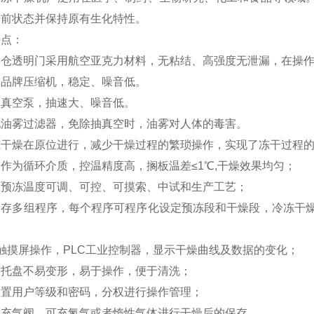
干前状态并保持原有生化特性。
特点：
干燥仓透明门采用航空亚克力材料，无粘结、高强度无泄漏，在操
口品牌压缩机，稳定、噪音低。
牌真空泵，抽速大、噪音低。
配油雾过滤器，免除抽真空时，油雾对人体的毒害。
冻干燥在原位进行，减少干燥过程的繁琐操作，实现了冻干过程
油作为循环介质，控温精度高，搁板温差≤1℃,干燥效果均匀；
板预冻温度可调、可控、可摸索、中试和生产工艺；
可储存多组程序，每个程序可程序化设定预冻段和干燥段，冷冻干
；
寸触摸屏操作，PLC工业控制器，显示干燥曲线及数据的变化；
形托盘不易变形，易于操作，便于清洗；
设置用户等级和密码，分权进行操作管理；
置充气阀，可充氮气或者惰性气体进行干燥后的保存。