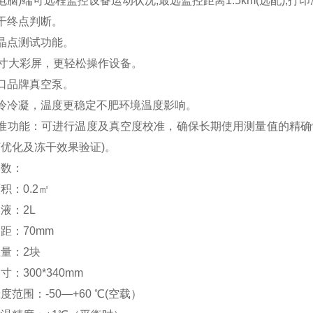
C(电脑)端可远程监控设备运动状况,最远监控距离1.5km(选配),
干终点判断。
晶点测试功能。
0寸大彩屏，更轻松操作设备。
进口品牌真空泵。
水冷冷凝，温度更稳定不肥环境温度影响。
校准功能：可进行温度及真空度校准，确保长期使用测量值的精确
艺优化及冻干效果验证)。
参数：
积：0.2㎡
液：2L
距：70mm
量：2块
寸：300*340mm
度范围：-50—+60 ℃(空载）