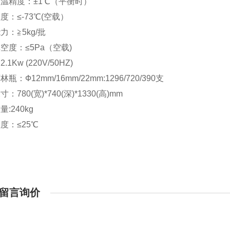
温精度：±1℃（平衡时）
度：≤-73℃(空载）
力：≧5kg/批
空度：≤5Pa（空载)
.1Kw (220V/50HZ)
瓶：Ф12mm/16mm/22mm:1296/720/390支
：780(宽)*740(深)*1330(高)mm
:240kg
度：≤25℃
留言询价