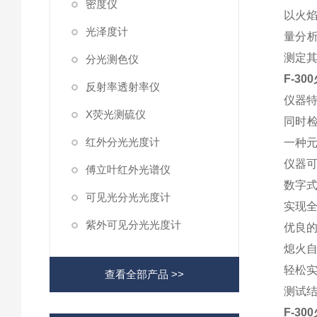
密度仪
以火
光泽度计
量分析
测定
分光测色仪
F-3
反射率透射率仪
仪器
X荧光测硫仪
同时
红外分光光度计
一种
仪器
傅立叶红外光谱仪
数字
可见光分光光度计
实现
紫外可见分光光度计
优良
熄火
轻松
查看全部产品 >>
测试
F-3