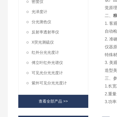
密度仪
觉原理
光泽度计
二、
粮
分光测色仪
1. 客
自动检
反射率透射率仪
2. 准
X荧光测硫仪
仪器原
红外分光光度计
特殊材
傅立叶红外光谱仪
3. 美
造型
可见光分光光度计
三、
紫外可见分光光度计
1.长宽
2.重量
查看全部产品 >>
3.功率