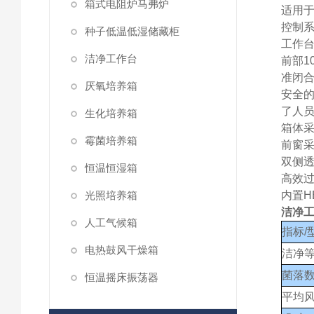
箱式电阻炉马弗炉
适用
控制系
种子低温低湿储藏柜
工作台
洁净工作台
前部1
准闭合
厌氧培养箱
安全的
了人
生化培养箱
箱体
霉菌培养箱
前窗
双侧透
恒温恒湿箱
高效过
光照培养箱
内置H
洁净工
人工气候箱
指标/
电热鼓风干燥箱
洁净
菌落
恒温摇床振荡器
平均