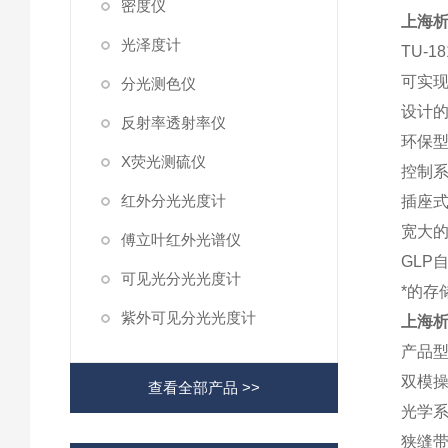
密度仪
上海析
光泽度计
TU-
可实现
分光测色仪
设计的
反射率透射率仪
环保型
X荧光测硫仪
控制系
红外分光光度计
插座式
宽大的
傅立叶红外光谱仪
GLP
可见光分光光度计
*的存
紫外可见分光光度计
上海析
产品型号
双模操
查看全部产品 >>
光学系
狭缝带宽