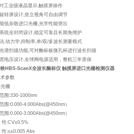
0.4吋工业级液晶显示,触摸屏操作
用旋转屏设计,坐立视角可自由调节
性能低杂散进口光栅,光学性能突出
路系统全封闭设计,稳定可靠且长期免维护
点法,动力学,抑制率,单/双/多波长测量模式
备光谱扫描功能,可对酶标板微孔杯进行波长扫描
用宽电压设计,全球网电源适用，整机三年质保
德铁
HBS-ScanX
全波长酶标仪 触摸屏进口光栅检测仪器
技术参数
:光栅
范围:330-1000nm
范围:0.000-4.000Abs(@450nm）
范围:0.000-3.000Abs(@450nm）
复 性:CV≤0.5%
 性:≤±0.005 Abs