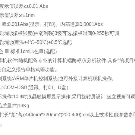
度示值误差≤±0.01 Abs
示值误差:≤±1nm
辨 率:0.001Abs(显示、打印)、内部运算0.0001Abs
振板功能:振板强度(由弱到强)3级可选,振板时间0-255秒可调
育功能:(室温+4℃~50℃)±0.5℃选配
 色 皿:标准1cm比色皿(选配）
计算机软件:随机配备专业的计算机端酶标仪分析软件,具备*的项目
及自定义报告单格式等功能。
控制系统:ARM单片机控制系统;也可外接计算机联机操作。
接口:COM+USB(通讯、打印、U盘）
显示操作:10.4吋液晶触摸屏显示操作,采用旋转屏设计,坐立视角可
品质量:约13Kg
尺寸(长*宽*高):444mm*320mm*(200-400)mm以上技术
得。