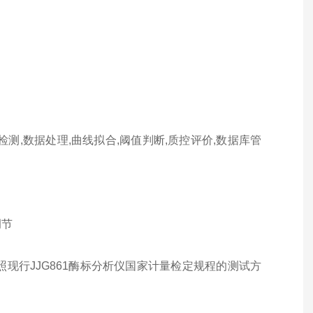
检测,数据处理,曲线拟合,阈值判断,质控评价,数据库管
调节
性能参数参照现行JJG861酶标分析仪国家计量检定规程的测试方