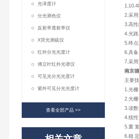
光泽度计
1.1
2.采
分光测色仪
3.高
反射率透射率仪
4.光
X荧光测硫仪
5.终
红外分光光度计
6.具
7.采
傅立叶红外光谱仪
南京
可见光分光光度计
主要
紫外可见分光光度计
1.光栅
2.光栅
3.读数
查看全部产品 >>
4.线性
5.重 
6.稳 定
相关文章