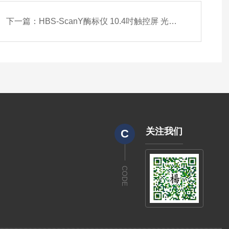
下一篇：
HBS-ScanY酶标仪 10.4吋触控屏 光谱扫描 多波长检测 南京德铁生产
关注我们
C
CODE