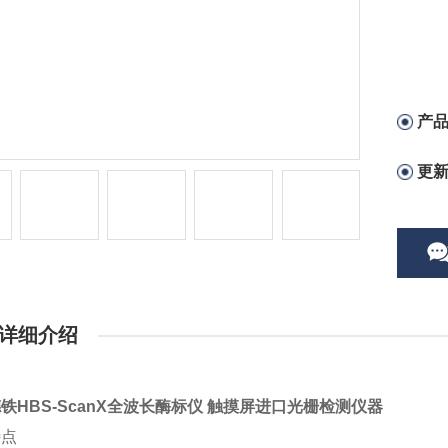
产
更
详细介绍
德铁
HBS-ScanX
全波长酶标仪 触摸屏进口光栅检测仪器
特点