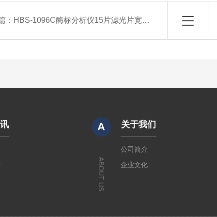
篇：
HBS-1096C酶标分析仪15片滤光片宽电压适配检测仪器南京德铁
资讯
关于我们
A
闻
公司简介
ABOUT US
章
企业文化