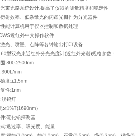
光束光路系统设计,提高了仪器的测量精度和稳定性
高衍射效率、低杂散光的闪耀光栅作为分光器件
高性能计算机用于仪器控制和数据处理
DOWS近红外中文操作软件
用激光、喷墨、点阵等各钟输出打印设备
70-60型双光束近红外分光光度计(近红外光谱)规格参数：
:800-2500nm
300L/mm
度:±1.5nm
复性:1nm
:溴钨灯
光:≤1%T(1690nm）
件:硫化铅探测器
式:透过率、吸光度、能量
:很快(2.0nm)、快(1.0nm)、正常(0.5nm)、慢(0.2nm)、很慢(0