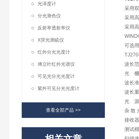
光泽度计
采用双
分光测色仪
采用
采用
反射率透射率仪
WIN
X荧光测硫仪
可选
红外分光光度计
TJ2
傅立叶红外光谱仪
波长范围
光 栅:
可见光分光光度计
波长准确
紫外可见分光光度计
波长重
光 源
查看全部产品 >>
杂 散 
接收器
测试模
相关文章
扫描速度