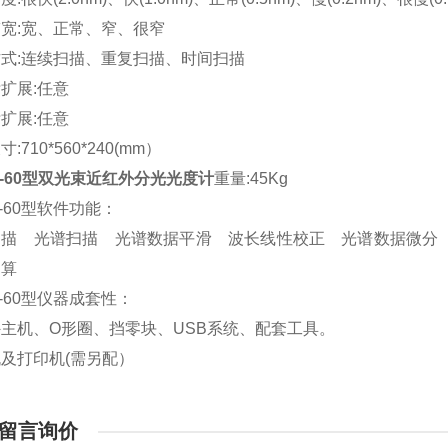
宽:宽、正常、窄、很窄
式:连续扫描、重复扫描、时间扫描
扩展:任意
标扩展:任意
:710*560*240(mm）
70-60型双光束近红外分光光度计
重量:45Kg
0-60型软件功能：
扫描 光谱扫描 光谱数据平滑 波长线性校正 光谱数据微分
运算
70-60型仪器成套性：
主机、O形圈、挡零块、USB系统、配套工具。
及打印机(需另配）
留言询价