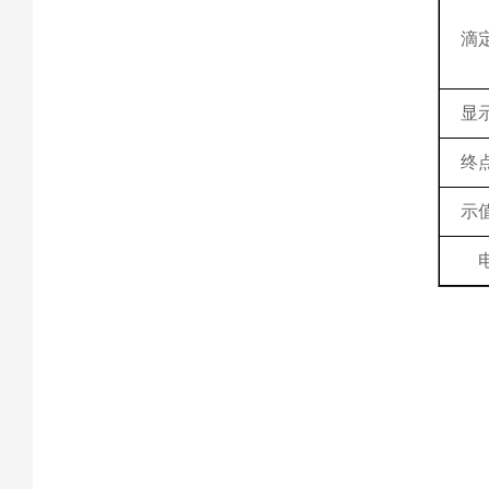
滴
显
终
示