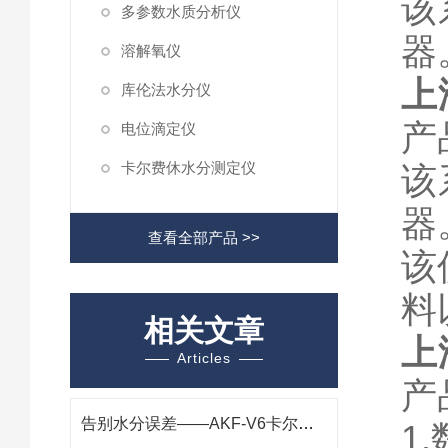
该系
多参数水质分析仪
器
溶解氧仪
上
库伦法水分仪
产
电位滴定仪
卡尔费休水分测定仪
该系
器
查看全部产品 >>
该
料
相关文章
上
Articles
产
告别水分误差——AKF-V6卡尔费休水分仪，快速测定可靠稳定
1