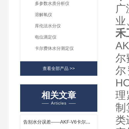
多参数水质分析仪
广
溶解氧仪
业
库伦法水分仪
禾
电位滴定仪
A
卡尔费休水分测定仪
尔
尔
查看全部产品 >>
H
理
相关文章
Articles
制
类
告别水分误差——AKF-V6卡尔费休水分仪，快速测定可靠稳定