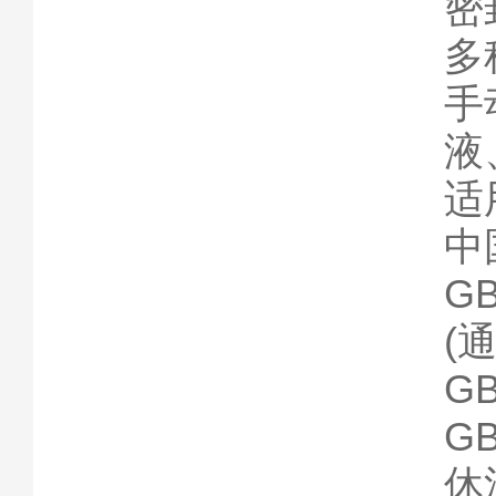
密
多
手
液
适
中
G
(
G
G
休