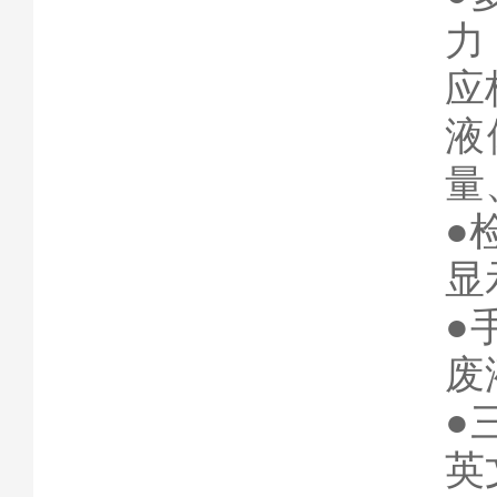
力
应
液
量
●
显
●
废
●
英