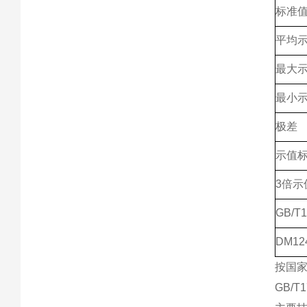
标准
平均
最大
最小
极差
示值
3倍示
GB/
DM1
按国家
GB/