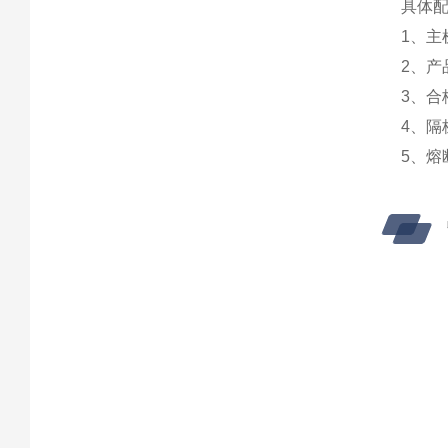
具体
1、主
2、产
3、合
4、隔
5、熔