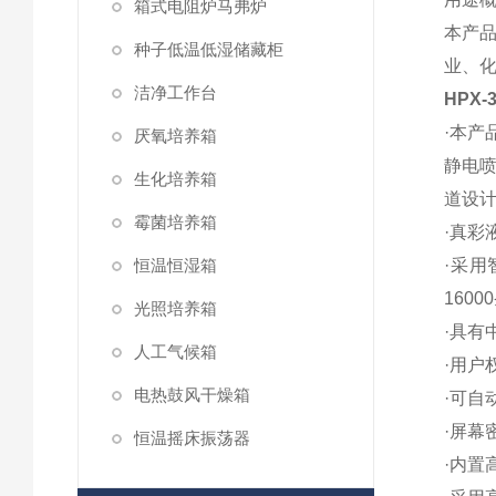
箱式电阻炉马弗炉
本产
种子低温低湿储藏柜
业、
洁净工作台
HPX
·本产
厌氧培养箱
静电
生化培养箱
道设
霉菌培养箱
·真彩
恒温恒湿箱
·采用
160
光照培养箱
·具有
人工气候箱
·用户
电热鼓风干燥箱
·可自
·屏幕
恒温摇床振荡器
·内置