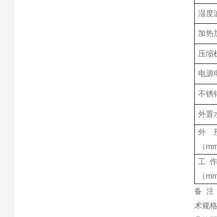
湿度
加热
压缩
电源
不锈
外置
外
（m
工
（m
备 注
术规