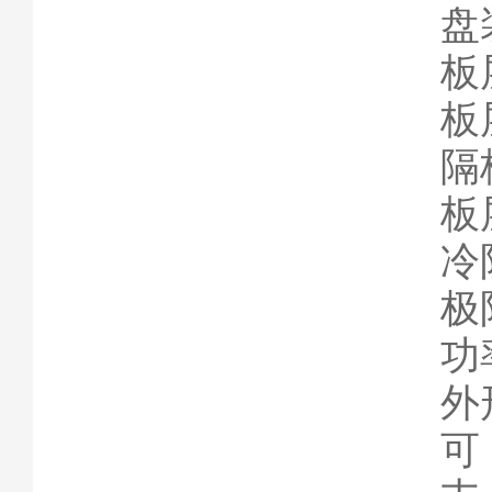
盘
板
板
隔
板
冷
极
功率
外形
可