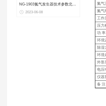
氮气
NG-1903氮气发生器技术参数北京科普生
氮气
2023-06-08
工作
压力
功 率
环境
除湿
环境
外形
电压
仪器
备 注