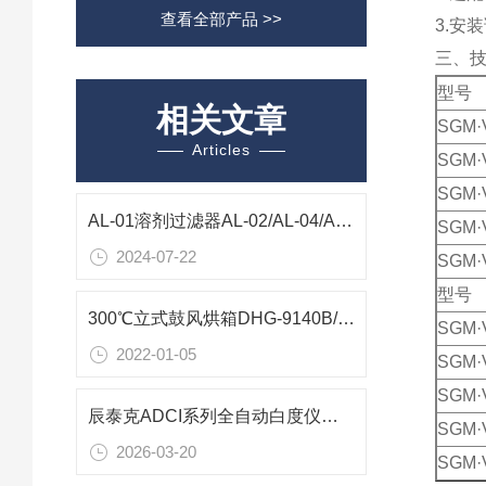
查看全部产品 >>
3.安
三、技
型号
相关文章
SGM·
Articles
SGM·
SGM·
AL-01溶剂过滤器AL-02/AL-04/AL-05技术参数
SGM·
2024-07-22
SGM·
型号
300℃立式鼓风烘箱DHG-9140B/DHG-9240B技术参数
SGM·
2022-01-05
SGM·
SGM·
辰泰克ADCI系列全自动白度仪数值化白度管控多场景精准测量方案
SGM·
2026-03-20
SGM·