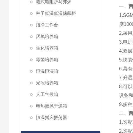
箱式电阻炉马弗炉
一、
西
种子低温低湿储藏柜
1.S
度10
洁净工作台
2.采
厌氧培养箱
3.电
生化培养箱
4.双
霉菌培养箱
5.快
6.具
恒温恒湿箱
7.升
光照培养箱
8.可
人工气候箱
设备
9.多
电热鼓风干燥箱
二、
西
恒温摇床振荡器
1.选
2.选