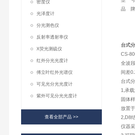
密度仪
品 牌
光泽度计
分光测色仪
反射率透射率仪
台式分
X荧光测硫仪
CS-
红外分光光度计
全波段
傅立叶红外光谱仪
间差0
台式分
可见光分光光度计
1,承
紫外可见分光光度计
固体样
放置
查看全部产品 >>
2,D8
仪器采