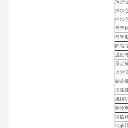
捕水仓
捕水
捕水
盘管
盘管
除霜
温度
最大
冷阱
制冷
压缩
机组
制冷
散热
储液