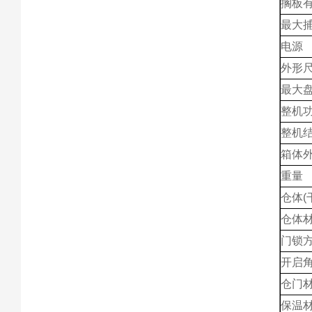
搁板
最大
电源
外形
最大
整机
整机
箱体
重量
仓体(
仓体
门锁
开启
仓门
保温