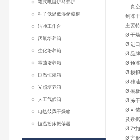
箱式电阻炉马弗炉
真空
种子低温低湿储藏柜
到冻
主要特
洁净工作台
Ø 
厌氧培养箱
Ø 进
生化培养箱
Ø 品
霉菌培养箱
Ø 预
Ø 模
恒温恒湿箱
Ø 硅
光照培养箱
Ø 搁
人工气候箱
Ø 
Ø 可
电热鼓风干燥箱
及数
恒温摇床振荡器
Ø 7
Ø 方