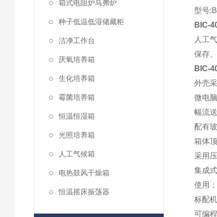
箱式电阻炉马弗炉
型号:B
种子低温低湿储藏柜
BIC-
人工
洁净工作台
保存
厌氧培养箱
BIC-
生化培养箱
外壳采
霉菌培养箱
微电
幅流
恒温恒湿箱
配有
光照培养箱
箱体顶
人工气候箱
采用
集成
电热鼓风干燥箱
使用
恒温摇床振荡器
标配机
可编程