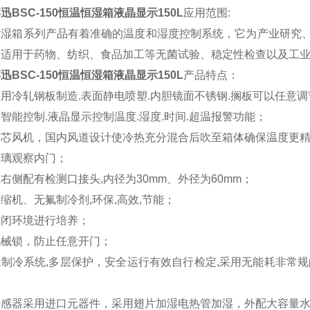
迅BSC-150恒温恒湿箱液晶显示150L
应用范围:
恒湿箱系列产品有着准确的温度和湿度控制系统，它为产业研究
泛适用于药物、纺织、食品加工等无菌试验、稳定性检查以及工
迅BSC-150恒温恒湿箱液晶显示150L
产品特点：
用冷轧钢板制造.表面静电喷塑.内胆镜面不锈钢.搁板可以任意调
智能控制.液晶显示控制温度.湿度.时间.超温报警功能；
离芯风机，国内风道设计使冷热充分混合后吹至箱体确保温度更
玻璃观察内门；
右侧配有检测口接头,内径为30mm、外径为60mm；
缩机、无氟制冷剂,环保,高效,节能；
密闭环境进行培养；
机械锁，防止任意开门；
制冷系统,多层保护，安全运行有效自行检定,采用无能耗非常
传感器采用进口元器件，采用翅片加湿电热管加湿，外配大容量