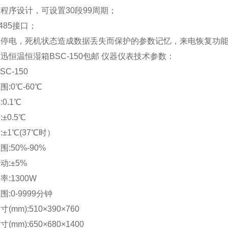
程序设计，可设置30段99周期；
-485接口；
因停电，死机状态造成数据丢失而保护的参数记忆，来电恢复功
迅恒温恒湿箱BSC-150包邮 仪器仪表技术参数：
SC-150
围:0℃-60℃
0.1℃
±0.5℃
:±1℃(37℃时）
:50%-90%
动:±5%
率:1300W
:0-9999分钟
(mm):510×390×760
(mm):650×680×1400