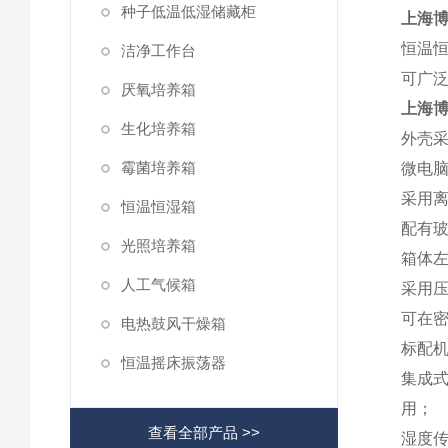
种子低温低湿储藏柜
上海博
恒温
洁净工作台
可广
厌氧培养箱
上海博
生化培养箱
外壳采
霉菌培养箱
微电脑
采用
恒温恒湿箱
配有
光照培养箱
箱体左
人工气候箱
采用压
可在
电热鼓风干燥箱
标配
恒温摇床振荡器
集成式
用；
查看全部产品 >>
湿度