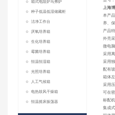
箱式电阻炉马弗炉
上海博
种子低温低湿储藏柜
本产
洁净工作台
养、
产品
厌氧培养箱
外壳
生化培养箱
微电
霉菌培养箱
采用
恒温恒湿箱
采用
配有
光照培养箱
箱体左
人工气候箱
采用压
电热鼓风干燥箱
可在
标配
恒温摇床振荡器
集成