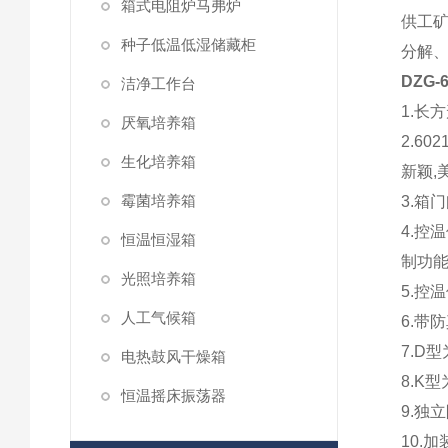
箱式电阻炉马弗炉
供工
种子低温低湿储藏柜
分解
DZG
洁净工作台
1.长
厌氧培养箱
2.6
生化培养箱
新颖,
霉菌培养箱
3.箱
4.控
恒温恒湿箱
制功能
光照培养箱
5.
人工气候箱
6.带
7.D
电热鼓风干燥箱
8.K
恒温摇床振荡器
9.独
10.