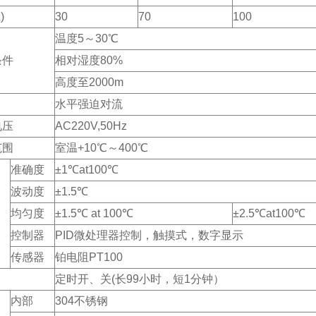
)
30
70
100
温度5～30℃
条件
相对湿度80%
高度至2000m
水平强迫对流
电压
AC220V,50Hz
范围
室温+10℃～400℃
准确度
±1℃at100℃
波动度
±1.5℃
均匀度
±1.5℃ at 100℃
±2.5℃at100℃
控制器
PID微处理器控制，触摸式，数字显示
传感器
铂电阻PT100
定时开、关(长99小时，短1分钟）
内部
304不锈钢