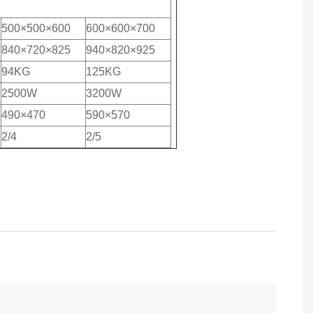
500×500×600
600×600×700
840×720×825
940×820×925
94KG
125KG
2500W
3200W
490×470
590×570
2/4
2/5