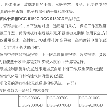
用。具体用途：玻璃器皿的干燥、实验样本、食品、化学物质的
器具的干热杀菌；电子原器件的干燥和老化等。
鼓风干燥箱DGG-9150G DGG-9150GD
产品特点
式，背部加热式，水平强迫对流，选用进口风机，保证工作室温度
锈钢工作室，优质钢板静电喷塑外壳,不锈钢抛光搁板,使用安全,方
温仪采用高速、高性能CPU处理芯片,高灵敏、高精度铂电阻传
；定时时间长达99小时。
控温仪自带传感器故障报警、上下限温度偏差报警、超温报警、参
型为智能型十段可编程控制,实现温度的曲线编程运行。
立限温控制报警系统,超过限定温度自动中断工作,双重保险.(选配）
装惰性气体端口和惰性气体流量表.(选配）
实现仪器的远程控制:无线通讯报警系统。(选配）
0度恒温鼓风干燥箱】技术参数
DGG-9030G
DGG-9070G
DGG-9100G
DGG-9030GD
DGG-9070GD
DGG-9100GD