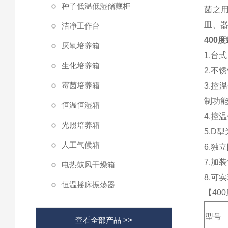
种子低温低湿储藏柜
菌之
皿、
洁净工作台
400度
厌氧培养箱
1.台
生化培养箱
2.不
霉菌培养箱
3.控
制功能
恒温恒湿箱
4.
光照培养箱
5.D
人工气候箱
6.独
7.加
电热鼓风干燥箱
8.可
恒温摇床振荡器
【40
型号
查看全部产品 >>