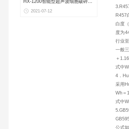
HX-1200智能型超声波细胞破碎仪技术参数
3.R4
2021-07-12
R45
白度（
度为
行业
一般三
＋1.1
式中W
4．H
采用H
Wh＝
式中W
5.GB
GB5
公式