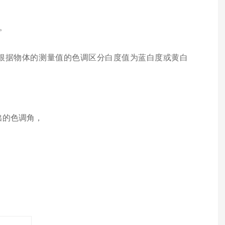
值。
求根据物体的测量值的色调区分白度值为蓝白度或黄白
出的色调角，