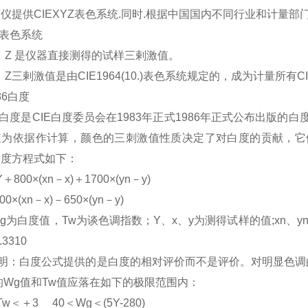
仪提供CIEXYZ表色系统.同时.根据中国国内不同行业和计量部
YZ表色系统
、Z 是仪器直接测得的试样三剌激值。
、Z三剌激值是由CIE1964(10.)表色系统规定的，成为计量所
E86白度
86白度是CIE白度委员会在1983年正式1986年正式公布出
值为依据作计算，颜色的三刺激值性质决定了对白度的贡献，它
白度方程式如下：
＋800×(xn－x)＋1700×(yn－y)
00×(xn－x)－650×(yn－y)
g为白度值，Tw为谈色调指数；Y、x、y为测得试样的值;xn、yn是
.3310
说明：白度公式提供的是白度的相对评价而不是评价。对明显色调的
的Wg值和Tw值应落在如下的极限范围内：
w＜＋3 40＜Wg＜(5Y-280)