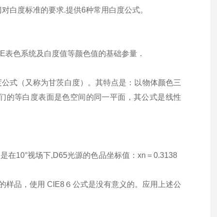
门对白度标准的要求.提供6种常用白度公式。
有CIE表色系统及白度值等颜色值的基础参量．
版的白度公式（又称为甘茨白度）。其特点是：以物体颜色三
们的等白度表面是色空间的同一平面，其公式是线性
在10°视场下,D65光源的色品坐标值：xn＝0.3138
样品，使用 CIE8６公式是没有意义的。应用上述公