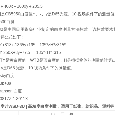
＋400x－1000y＋205.5
j是GB5950白度值Y、x、y是D65光源、10.视场条件下的测量
1530白度
1530是中国日用陶瓷行业制定的白度测量方法标准，该标准要
计算公式如下：
+818x-1365y+195 135º≥Hº≥315º
-250X+3y+77.5 135º<Hº<315º
TY是黄白度值，WTB是蓝白度值，H是根据物体的测量值计算
、y是D65 光源、10.视场条件下的测量值。
nsby白度
3b+3a
phansen 白度
0817Z-1.3011X
度计WSD-3U | 高精度白度测量，适用于纸张、纺织品、塑料等
出厂价