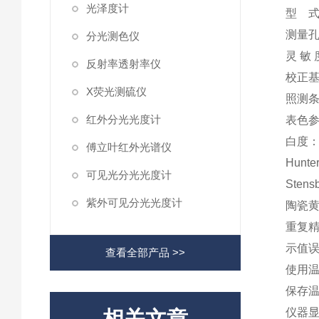
光泽度计
型 式
测量孔
分光测色仪
灵 敏 
反射率透射率仪
校正基
X荧光测硫仪
照测条
红外分光光度计
表色参
白度：
傅立叶红外光谱仪
Hunt
可见光分光光度计
Sten
紫外可见分光光度计
陶瓷黄
重复精度
示值误差
查看全部产品 >>
使用温度
保存温度
仪器
相关文章