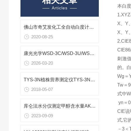
本白度
Articles
1.X
X、Y
佛山市奇艾发化工全自动白度计WSD-3C（北京康光）
X、Y
2020-08-25
2.CI
CIE
康光光学WSD-3C/WSD-3U/WSD-3A全自动白度计白度值测量色差对比粉体压样
刺激
2026-03-20
的。
Wg＝Y
TYS-3N植株营养测定仪TYS-3N说明
Tw＝9
2018-05-07
式中W
yn＝0
库仑法水分仪测定甲醇含水量AKF-C2
CIE
2023-09-09
式,它
－3＜T