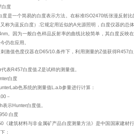
57白度
7白度是一个简易的白度表示方法。在标准ISO2470纸张漫反射
又称为蓝反白度）.它规定用近似的A光源照明，白度仪器的总体有
44nm。因为一般白色样品反射率的曲线比较简单，其白度反映
至今仍在应用。
刺激值色度仪器在D65/10.条件下，利用测量的Z值获得R457白
6
r代表R457白度值.Z是试样的测量值。
unter白度
unterLab色系统的测量值L.a.b参量进行计算：
100－
h表示Hunter白度值。
5950 白度
950《建筑材料与非金属矿产品白度测量方法》是中国国家建
如下：