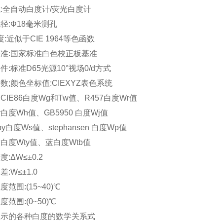
:全自动白度计/荧光白度计
径:Φ18毫米测孔
度:近似于CIE 1964等色函数
准:国家标准白色校正板基准
件:标准D65光源10°视场0/d方式
数;颜色坐标值:CIEXYZ表色系统
CIE86白度Wg和Tw值、R457白度Wr值
er白度Wh值、GB5950 白度Wj值
sby白度Ws值、stephansen 白度Wp值
白度Wty值、蓝白度Wtb值
:ΔW≤±0.2
:W≤±1.0
范围:(15~40)℃
范围:(0~50)℃
显示的各种白度的数学关系式