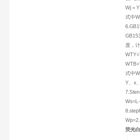
Wj＝Y
式中W
6.GB
GB
度，
WTY=Y
WTB=Y
式中W
Y、x
7.Ste
Ws=L-
8.ste
Wp=2.
荧光白