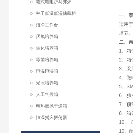
箱式电阻炉马弗炉
LRH
种子低温低湿储藏柜
一、
泰
适用
洁净工作台
培养
厌氧培养箱
二、
泰
生化培养箱
1、箱
霉菌培养箱
2、箱
3、采
恒温恒湿箱
4、微
光照培养箱
5、S
人工气候箱
6、独
7、预
电热鼓风干燥箱
8、箱
恒温摇床振荡器
10、
10、